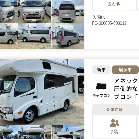
5人名
入間店
FC-000005-000012
新車
展示車
圧倒的な
キャブコン
ブコン「L
乗車定員
7名