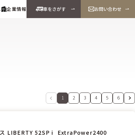
ス
企業情報
車をさがす
お問い合わせ
1
2
3
4
5
6
LIBERTY 52SP i_ExtraPower2400