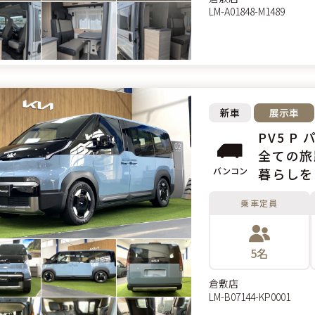
LM-A01848-M1489
新車
展示車
PV5 P
全ての旅
バンコン
暮らしを
乗車定員
5名
倉敷店
LM-B07144-KP0001