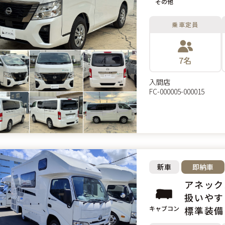
その他
乗車定員
7名
入間店
FC-000005-000015
新車
即納車
アネックス
扱いやす
キャブコン
標準装備!