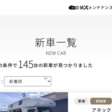
店舗
メンテナン
新車一覧
145
の条件で
台の
新車が見つかりました
：
新車
即納車
アネックス 