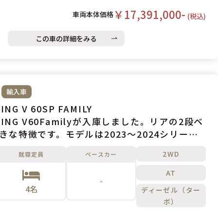
￥17,391,000-
車両本体価格
(税込)
この車の詳細をみる
輸入車
ING V 60SP FAMILY
IVING V60Familyが入庫しました。リアの2段ベ
きな特徴です。モデルは2023～2024シリーズ
車両です。
2WD
就寝定員
ベースカー
AT
-
4名
ディーゼル（ター
ボ）