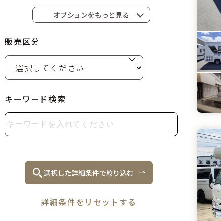
キッチン
コンロ
オプションをもっと見る
給水タンク
排水タンク
販売区分
ベッド
バンクベッド
ベンチレーター
サイドオーニング
ナビ
ETC
キーワード検索
ドラレコ
バックカメラ
アルミホイール
フォグランプ
リアクーラー
リアヒーター
フロントエアコン
選択した詳細条件で絞り込む
詳細条件をリセットする