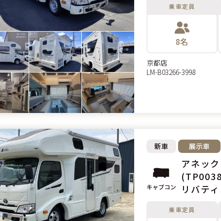
乗車定員
8名
京都店
LM-B03266-3998
新車
展示車
アネックス リバティ
(TP0038
キャブコン
リバティ
リーズの
乗車定員