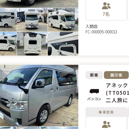
7名
入間店
FC-000005-000013
新車
展示車
アネック
(TT0501
バンコン
二人旅に
乗車定員