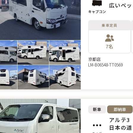
広いベッ
キャブコン
乗車定員
7名
京都店
LM-B06548-TT0569
新車
即納車
アルテ3
日本の道