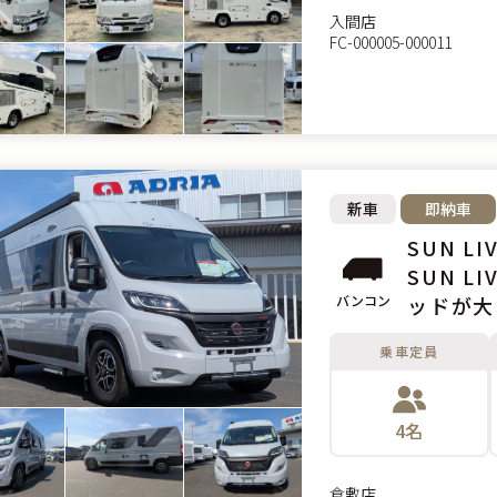
入間店
FC-000005-000011
新車
即納車
SUN LIV
SUN L
バンコン
ッドが大
の9AT
乗車定員
4名
倉敷店