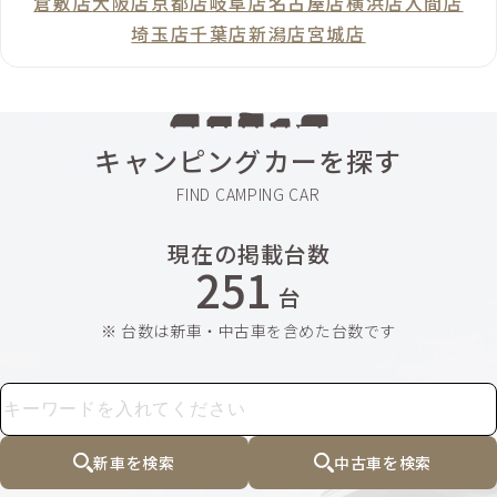
倉敷店
大阪店
京都店
岐阜店
名古屋店
横浜店
入間店
埼玉店
千葉店
新潟店
宮城店
キャンピングカーを探す
現在の掲載台数
251
台
※ 台数は新車・中古車を含めた台数です
新車を検索
中古車を検索