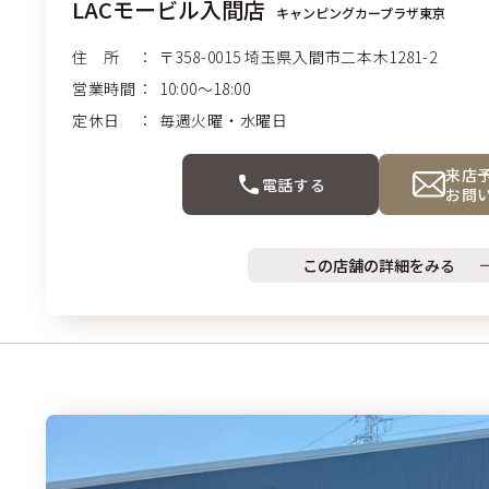
LACモービル入間店
キャンピングカープラザ東京
住 所
〒358-0015
埼玉県入間市
二本木1281-2
営業時間
10:00〜18:00
定休日
毎週火曜・水曜日
来店
電話する
お問
この店舗の詳細をみる