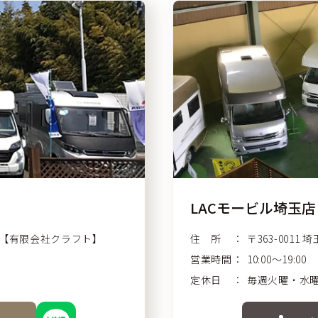
LACモービル埼玉店
20【有限会社クラフト】
住 所
〒363-0011
埼
営業時間
10:00〜19:00
定休日
毎週火曜・水