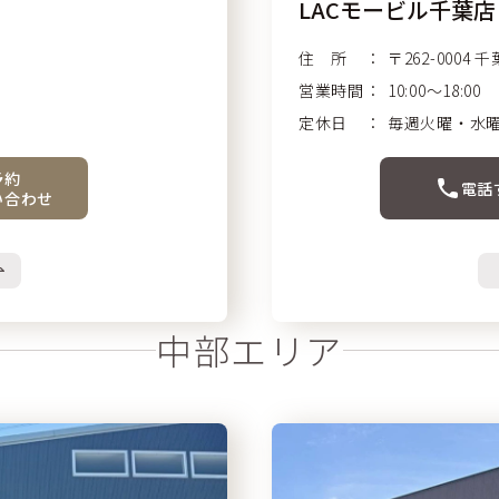
LACモービル千葉店
住 所
〒262-0004
千
営業時間
10:00〜18:00
定休日
毎週火曜・水
予約
電話
い合わせ
中部エリア