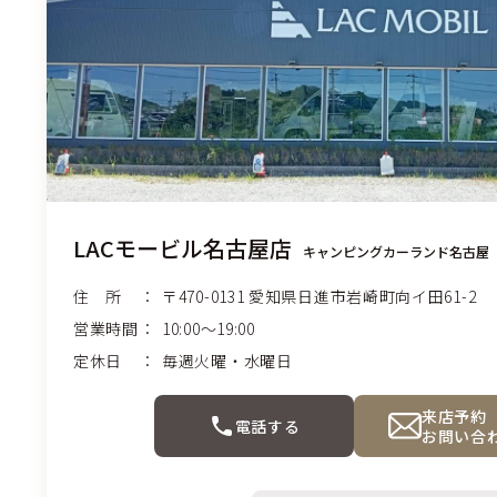
LACモービル名古屋店
キャンピングカーランド名古屋
住 所
〒470-0131
愛知県日進市
岩崎町向イ田61-2
営業時間
10:00〜19:00
定休日
毎週火曜・水曜日
来店予約
電話する
お問い合