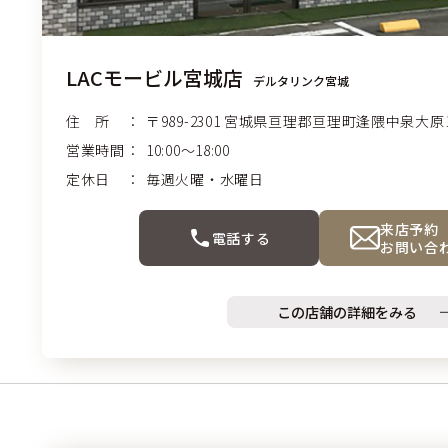
LACモービル宮城店
デルタリンク宮城
住 所
〒989-2301
宮城県亘理郡亘理町
逢隈中泉大原13
営業時間
10:00〜18:00
定休日
毎週火曜・水曜日
来店予約
電話する
お問い合
この店舗の詳細をみる