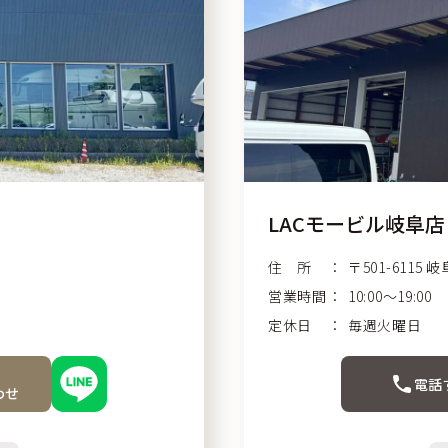
LACモービル岐阜店
住 所
〒501-6115
岐
営業時間
10:00〜19:00
定休日
毎週火曜日
電話
わせ