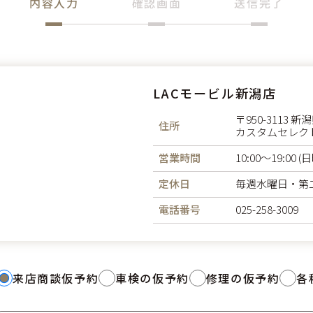
内容入力
確認画面
送信完了
LACモービル新潟店
〒950-3113
住所
カスタムセレク
営業時間
10:00～19:00
定休日
毎週水曜日・第
電話番号
025-258-3009
来店商談仮予約
車検の仮予約
修理の仮予約
各