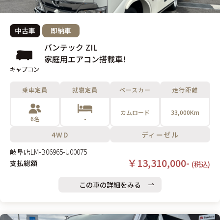
中古車
即納車
バンテック ZIL
家庭用エアコン搭載車!
キャブコン
乗車定員
就寝定員
ベースカー
走行距離
カムロード
33,000Km
6名
-
4WD
ディーゼル
岐阜店
LM-B06965-U00075
￥13,310,000-
支払総額
(税込)
この車の詳細をみる