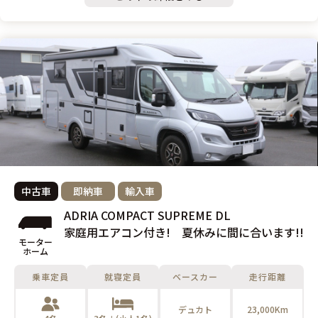
中古車
即納車
輸入車
ADRIA COMPACT SUPREME DL
家庭用エアコン付き! 夏休みに間に合います!!
モーター
ホーム
乗車定員
就寝定員
ベースカー
走行距離
デュカト
23,000Km