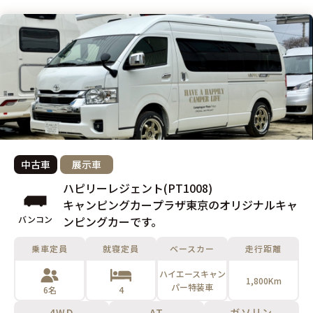
中古車
展示車
ハピリーレジェント(PT1008)
キャンピングカープラザ東京のオリジナルキャ
バンコン
ンピングカーです。
乗車定員
就寝定員
ベースカー
走行距離
ハイエースキャン
1,800Km
パー特装車
6名
4
4WD
AT
ガソリン