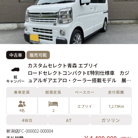
中古車
販売可能
カスタムセレクト青森 エブリイ
ロードセレクトコンパクトE特別仕様車 カジ
軽
ュアルギアエアロ・クーラー搭載モデル 展示
キャンパー
未使用車
乗車定員
就寝定員
ベースカー
走行距離
エブリイ
7,173Km
4名
2
4WD
AT
ガソリン
新潟店
FC-000002-000004
￥4,400,000-