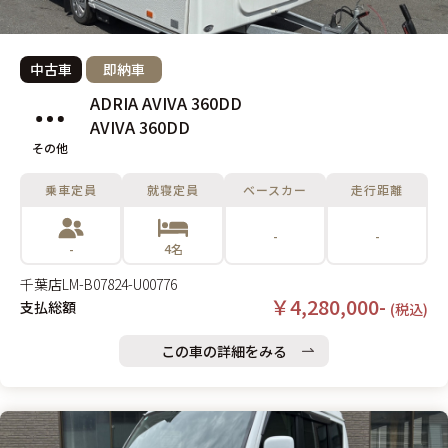
中古車
即納車
ADRIA AVIVA 360DD
AVIVA 360DD
その他
乗車定員
就寝定員
ベースカー
走行距離
-
-
-
4名
千葉店
LM-B07824-U00776
￥4,280,000-
支払総額
(税込)
この車の詳細をみる