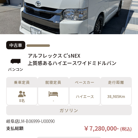
中古車
アルフレックス C'sNEX
上質感あるハイエースワイドミドルバン
バンコン
乗車定員
就寝定員
ベースカー
走行距離
ハイエース
38,985Km
8名
-
ガソリン
岐阜店
LM-B06999-U00090
￥7,280,000-
支払総額
(税込)