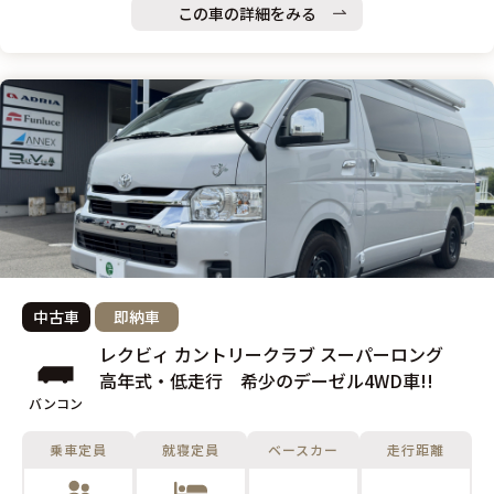
この車の詳細をみる
中古車
即納車
レクビィ カントリークラブ スーパーロング
高年式・低走行 希少のデーゼル4WD車!!
バンコン
乗車定員
就寝定員
ベースカー
走行距離