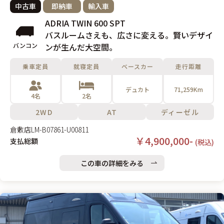
中古車
即納車
輸入車
ADRIA TWIN 600 SPT
バスルームさえも、広さに変える。賢いデザイ
バンコン
ンが生んだ大空間。
乗車定員
就寝定員
ベースカー
走行距離
デュカト
71,259Km
4名
2名
2WD
AT
ディーゼル
倉敷店
LM-B07861-U00811
￥4,900,000-
支払総額
(税込)
この車の詳細をみる