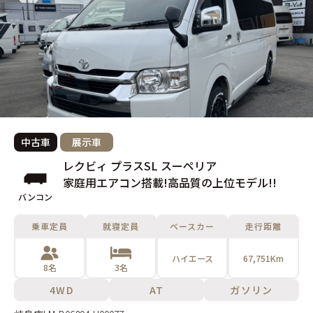
中古車
展示車
レクビィ プラスSL スーペリア
家庭用エアコン搭載!高品質の上位モデル!!
バンコン
乗車定員
就寝定員
ベースカー
走行距離
ハイエース
67,751Km
8名
3名
4WD
AT
ガソリン