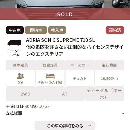
SOLD
中古車
即納車
輸入車
契約済
ADRIA SONIC SUPREME 710 SL
他の追随を許さない圧倒的なハイセンスデザイ
モーター
ンのエクステリア
ホーム
乗車定員
就寝定員
ベースカー
走行距離
デュカト
16,800Km
5名
4名＋(小人1名)
ディーゼル（ター
2WD
AT
ボ）
千葉店
LM-B07396-U00380
-
支払総額
この車の詳細をみる