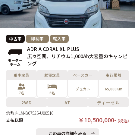
中古車
即納車
輸入車
ADRIA CORAL XL PLUS
広々空間、リチウム1,000Ah大容量のキャンピ
モーター
ング
ホーム
乗車定員
就寝定員
ベースカー
走行距離
デュカト
65,000Km
7名
6名
2WD
AT
ディーゼル
倉敷店
LM-B07535-U00516
￥10,500,000-
支払総額
(税込)
この車の詳細をみる