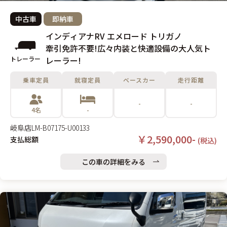
中古車
即納車
インディアナRV エメロード トリガノ
牽引免許不要!広々内装と快適設備の大人気ト
トレーラー
レーラー!
乗車定員
就寝定員
ベースカー
走行距離
-
-
4名
-
岐阜店
LM-B07175-U00133
￥2,590,000-
支払総額
(税込)
この車の詳細をみる