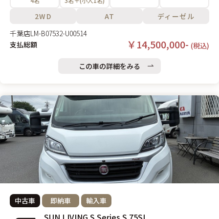
4名
3名＋(小人1名)
2WD
AT
ディーゼル
千葉店
LM-B07532-U00514
￥14,500,000-
支払総額
(税込)
この車の詳細をみる
中古車
即納車
輸入車
SUN LIVING S Series S 75SL