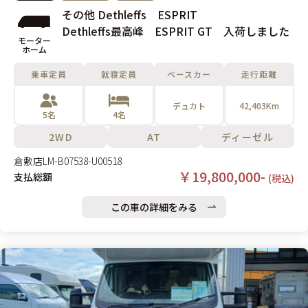
その他 Dethleffs ESPRIT
Dethleffs最高峰 ESPRIT GT 入荷しました
モーター
ホーム
乗車定員
就寝定員
ベースカー
走行距離
デュカト
42,403Km
5名
4名
2WD
AT
ディーゼル
倉敷店
LM-B07538-U00518
￥19,800,000-
支払総額
(税込)
この車の詳細をみる