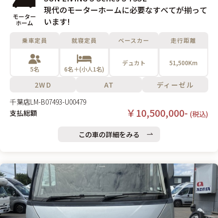
現代のモーターホームに必要なすべてが揃って
モーター
います!
ホーム
乗車定員
就寝定員
ベースカー
走行距離
デュカト
51,500Km
5名
6名＋(小人1名)
2WD
AT
ディーゼル
千葉店
LM-B07493-U00479
￥10,500,000-
支払総額
(税込)
この車の詳細をみる