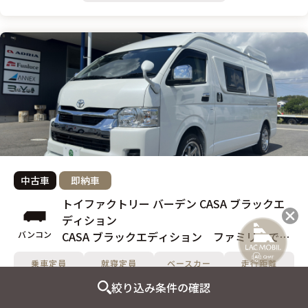
中古車
即納車
トイファクトリー バーデン CASA ブラックエ
ディション
バンコン
CASA ブラックエディション ファミリーでご
使用の際の理想のレイアウト!!
乗車定員
就寝定員
ベースカー
走行距離
絞り込み条件の確認
-
19,185Km
7名
4名