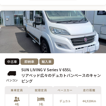
中古車
即納車
輸入車
SUN LIVING V Series V 65SL
リアベッド広々のデュカトバンベースのキャン
バンコン
ピング
乗車定員
就寝定員
ベースカー
走行距離
デュカト
44,920Km
4名
3名