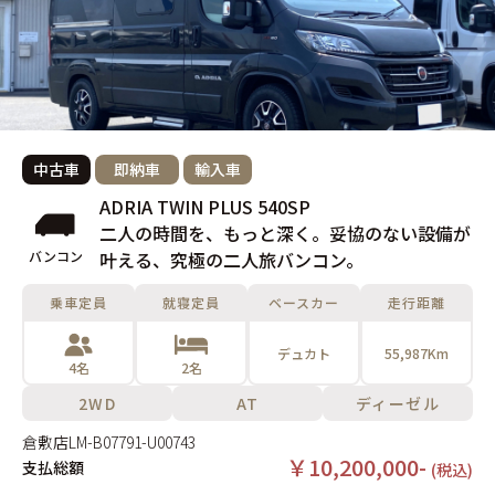
中古車
即納車
輸入車
ADRIA TWIN PLUS 540SP
二人の時間を、もっと深く。妥協のない設備が
バンコン
叶える、究極の二人旅バンコン。
乗車定員
就寝定員
ベースカー
走行距離
デュカト
55,987Km
4名
2名
2WD
AT
ディーゼル
倉敷店
LM-B07791-U00743
￥10,200,000-
支払総額
(税込)