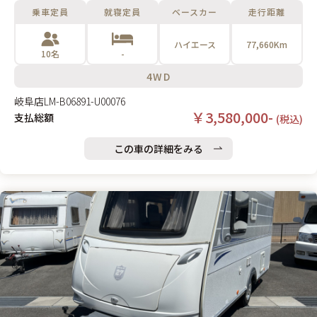
乗車定員
就寝定員
ベースカー
走行距離
ハイエース
77,660Km
10名
-
4WD
岐阜店
LM-B06891-U00076
￥3,580,000-
支払総額
(税込)
この車の詳細をみる