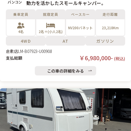
バンコン
動力を活かしたスモールキャンパー。
乗車定員
就寝定員
ベースカー
走行距離
NV200バネット
23,218Km
4名
2名＋(小人2名)
4WD
AT
ガソリン
倉敷店
LM-B07923-U00908
￥6,980,000-
支払総額
(税込)
この車の詳細をみる