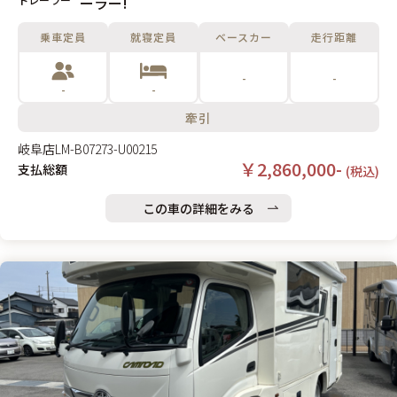
ーラー!
乗車定員
就寝定員
ベースカー
走行距離
-
-
-
-
牽引
岐阜店
LM-B07273-U00215
￥2,860,000-
支払総額
(税込)
この車の詳細をみる