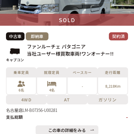
SOLD
中古車
即納車
契約済
ファンルーチェ パタゴニア
当社ユーザー様買取車両!ワンオーナー!!
キャブコン
乗車定員
就寝定員
ベースカー
走行距離
-
8,218Km
6名
4名
4WD
AT
ガソリン
名古屋店
LM-B07356-U00281
-
支払総額
この車の詳細をみる