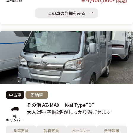
支払総額
(税込)
この車の詳細をみる
中古車
即納車
その他 AZ-MAX K-ai Type"D"
大人2名+子供2名がしっかり過ごせます
軽
キャンパー
乗車定員
就寝定員
ベースカー
走行距離