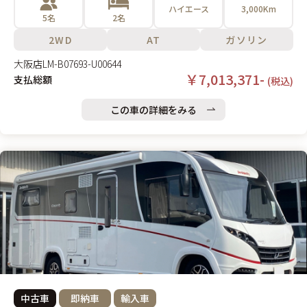
ハイエース
3,000Km
5名
2名
2WD
AT
ガソリン
大阪店
LM-B07693-U00644
￥7,013,371-
支払総額
(税込)
この車の詳細をみる
中古車
即納車
輸入車