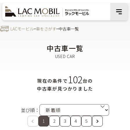
LACモービル
車をさがす
中古車一覧
中古車一覧
102
現在の条件で
台の
中古車が見つかりました
並び順：
1
2
3
4
5