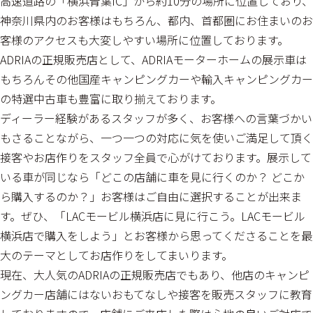
高速道路の「横浜青葉IC」から約10分の場所に位置しており、
神奈川県内のお客様はもちろん、都内、首都圏にお住まいのお
客様のアクセスも大変しやすい場所に位置しております。
ADRIAの正規販売店として、ADRIAモーターホームの展示車は
もちろんその他国産キャンピングカーや輸入キャンピングカー
の特選中古車も豊富に取り揃えております。
ディーラー経験があるスタッフが多く、お客様への言葉づかい
もさることながら、一つ一つの対応に気を使いご満足して頂く
接客やお店作りをスタッフ全員で心がけております。展示して
いる車が同じなら「どこの店舗に車を見に行くのか？ どこか
ら購入するのか？」お客様はご自由に選択することが出来ま
す。ぜひ、「LACモービル横浜店に見に行こう。LACモービル
横浜店で購入をしよう」とお客様から思ってくださることを最
大のテーマとしてお店作りをしてまいります。
現在、大人気のADRIAの正規販売店でもあり、他店のキャンピ
ングカー店舗にはないおもてなしや接客を販売スタッフに教育