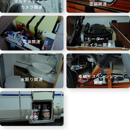
マルチメディア・
空調関連
カメラ関連
ヒーター・
電装関連
ボイラー関連
車輌サスペンション
水廻り関連
関連
その他