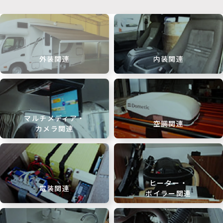
外装関連
内装関連
マルチメディア・
空調関連
カメラ関連
ヒーター・
電装関連
ボイラー関連