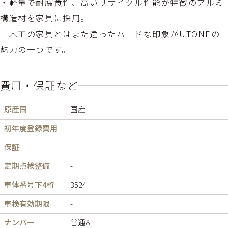
・軽量で耐腐食性、高いリサイクル性能が特徴のアルミ
構造材を家具に採用。
木工の家具とはまた違ったハードな印象がUTONEの
魅力の一つです。
費用・保証など
原産国
国産
初年度登録費用
-
保証
-
定期点検整備
-
車体番号下4桁
3524
車検有効期限
-
ナンバー
普通8