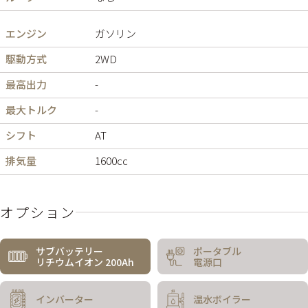
エンジン
ガソリン
駆動方式
2WD
最高出力
-
最大トルク
-
シフト
AT
排気量
1600cc
オプション
サブバッテリー
ポータブル
リチウムイオン 200Ah
電源口
インバーター
温水ボイラー