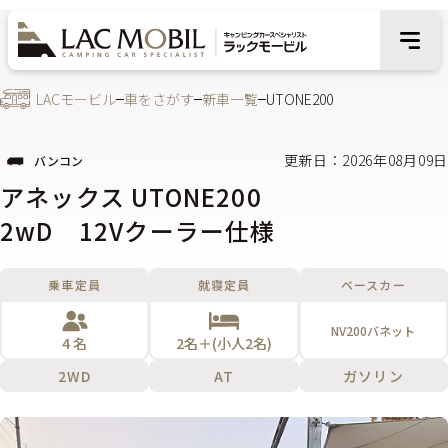
LACモービル
車をさがす
新車一覧
UTONE200
更新日：2026年08月09日
バンコン
アネックス UTONE200
2wD 12Vクーラー仕様
乗車定員
就寝定員
ベースカー
NV200バネット
4 名
2名＋(小人2名)
2WD
AT
ガソリン