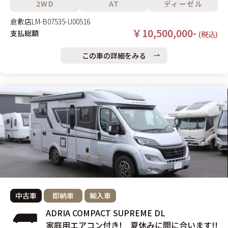
2WD
AT
ディーゼル
倉敷店
LM-B07535-U00516
￥10,500,000-
支払総額
(税込)
この車の詳細をみる
中古車
即納車
輸入車
ADRIA COMPACT SUPREME DL
家庭用エアコン付き! 夏休みに間に合います!!