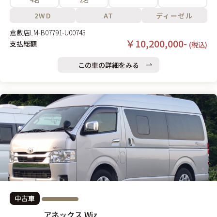
2WD
AT
ディーゼル
倉敷店
LM-B07791-U00743
￥10,200,000-
支払総額
(税込)
この車の詳細をみる
中古車
アネックス Wiz