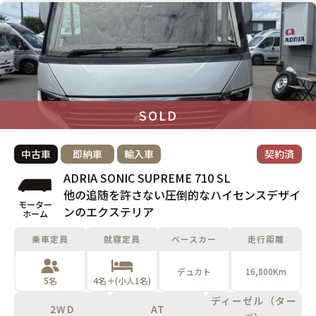
SOLD
中古車
即納車
輸入車
契約済
ADRIA SONIC SUPREME 710 SL
他の追随を許さない圧倒的なハイセンスデザイ
モーター
ンのエクステリア
ホーム
乗車定員
就寝定員
ベースカー
走行距離
デュカト
16,800Km
5名
4名＋(小人1名)
ディーゼル（ター
2WD
AT