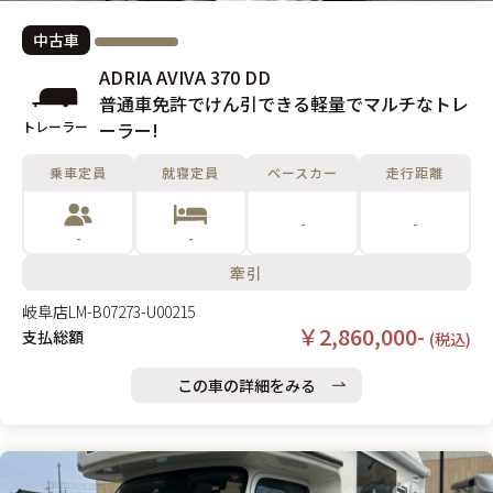
中古車
ADRIA AVIVA 370 DD
普通車免許でけん引できる軽量でマルチなトレ
トレーラー
ーラー!
乗車定員
就寝定員
ベースカー
走行距離
-
-
-
-
牽引
岐阜店
LM-B07273-U00215
￥2,860,000-
支払総額
(税込)
この車の詳細をみる