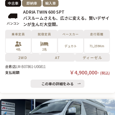
中古車
即納車
輸入車
ADRIA TWIN 600 SPT
バスルームさえも、広さに変える。賢いデザイ
バンコン
ンが生んだ大空間。
乗車定員
就寝定員
ベースカー
走行距離
デュカト
71,259Km
4名
2名
2WD
AT
ディーゼル
倉敷店
LM-B07861-U00811
￥4,900,000-
支払総額
(税込)
この車の詳細をみる