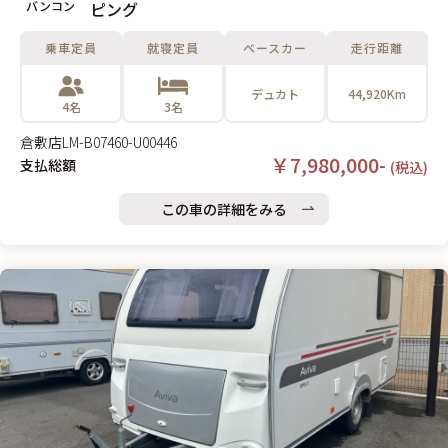
バンコン
ピング
乗車定員
就寝定員
ベースカー
走行距離
デュカト
44,920Km
4名
3名
倉敷店
LM-B07460-U00446
￥7,980,000-
支払総額
(税込)
この車の詳細をみる