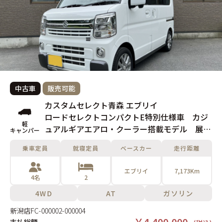
中古車
販売可能
カスタムセレクト青森 エブリイ
ロードセレクトコンパクトE特別仕様車 カジ
軽
ュアルギアエアロ・クーラー搭載モデル 展示
キャンパー
未使用車
乗車定員
就寝定員
ベースカー
走行距離
エブリイ
7,173Km
4名
2
4WD
AT
ガソリン
新潟店
FC-000002-000004
￥4,400,000-