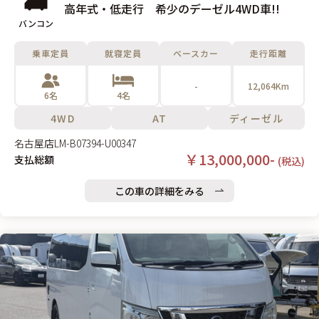
高年式・低走行 希少のデーゼル4WD車!!
バンコン
乗車定員
就寝定員
ベースカー
走行距離
-
12,064Km
6名
4名
4WD
AT
ディーゼル
名古屋店
LM-B07394-U00347
￥13,000,000-
支払総額
(税込)
この車の詳細をみる