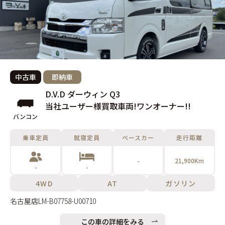
中古車
即納車
D.V.D ダーウィン Q3
当社ユーザー様買取車両!ワンオーナー!!
バンコン
乗車定員
就寝定員
ベースカー
走行距離
-
21,900Km
-
-
4WD
AT
ガソリン
名古屋店
LM-B07758-U00710
この車の詳細をみる