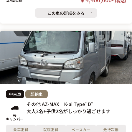
支払総額
(税込)
この車の詳細をみる
中古車
即納車
その他 AZ-MAX K-ai Type"D"
大人2名+子供2名がしっかり過ごせます
軽
キャンパー
乗車定員
就寝定員
ベースカー
走行距離