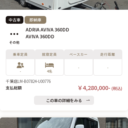
中古車
即納車
ADRIA AVIVA 360DD
AVIVA 360DD
その他
乗車定員
就寝定員
ベースカー
走行距離
-
-
-
4名
千葉店
LM-B07824-U00776
￥4,280,000-
支払総額
(税込)
この車の詳細をみる