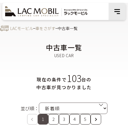
LACモービル
車をさがす
中古車一覧
中古車一覧
103
現在の条件で
台の
中古車が見つかりました
並び順：
1
2
3
4
5