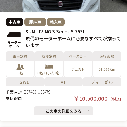
中古車
即納車
輸入車
SUN LIVING S Series S 75SL
現代のモーターホームに必要なすべてが揃って
モーター
います!
ホーム
乗車定員
就寝定員
ベースカー
走行距離
デュカト
51,500Km
5名
6名＋(小人1名)
2WD
AT
ディーゼル
千葉店
LM-B07493-U00479
￥10,500,000-
支払総額
(税込)
この車の詳細をみる