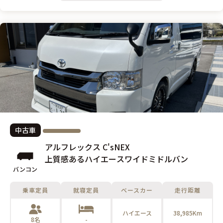
中古車
アルフレックス C'sNEX
上質感あるハイエースワイドミドルバン
バンコン
乗車定員
就寝定員
ベースカー
走行距離
ハイエース
38,985Km
8名
-