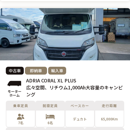
中古車
即納車
輸入車
ADRIA CORAL XL PLUS
広々空間、リチウム1,000Ah大容量のキャンピ
モーター
ング
ホーム
乗車定員
就寝定員
ベースカー
走行距離
デュカト
65,000Km
7名
6名