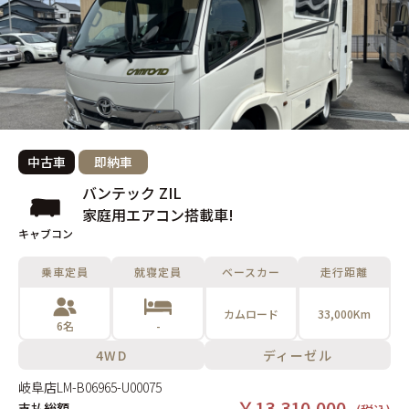
中古車
即納車
バンテック ZIL
家庭用エアコン搭載車!
キャブコン
乗車定員
就寝定員
ベースカー
走行距離
カムロード
33,000Km
6名
-
4WD
ディーゼル
岐阜店
LM-B06965-U00075
￥13,310,000-
支払総額