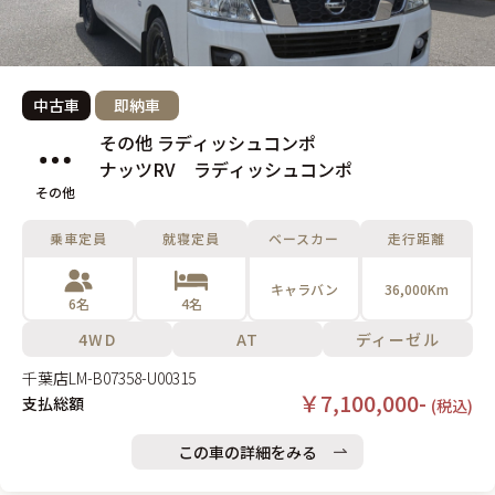
中古車
即納車
その他 ラディッシュコンポ
ナッツRV ラディッシュコンポ
その他
乗車定員
就寝定員
ベースカー
走行距離
キャラバン
36,000Km
6名
4名
4WD
AT
ディーゼル
千葉店
LM-B07358-U00315
￥7,100,000-
支払総額
(税込)
この車の詳細をみる