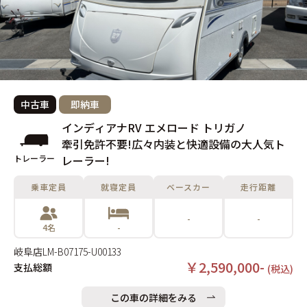
中古車
即納車
インディアナRV エメロード トリガノ
牽引免許不要!広々内装と快適設備の大人気ト
トレーラー
レーラー!
乗車定員
就寝定員
ベースカー
走行距離
-
-
4名
-
岐阜店
LM-B07175-U00133
￥2,590,000-
支払総額
(税込)
この車の詳細をみる