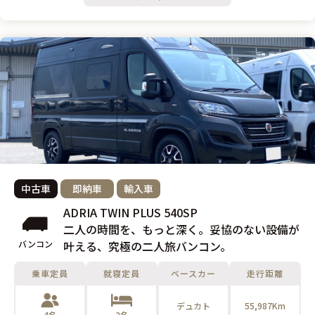
中古車
即納車
輸入車
ADRIA TWIN PLUS 540SP
二人の時間を、もっと深く。妥協のない設備が
バンコン
叶える、究極の二人旅バンコン。
乗車定員
就寝定員
ベースカー
走行距離
デュカト
55,987Km
4名
2名