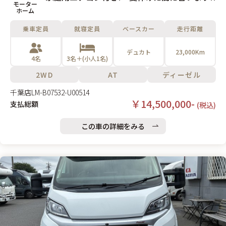
モーター
ホーム
乗車定員
就寝定員
ベースカー
走行距離
デュカト
23,000Km
4名
3名＋(小人1名)
2WD
AT
ディーゼル
千葉店
LM-B07532-U00514
￥14,500,000-
支払総額
(税込)
この車の詳細をみる