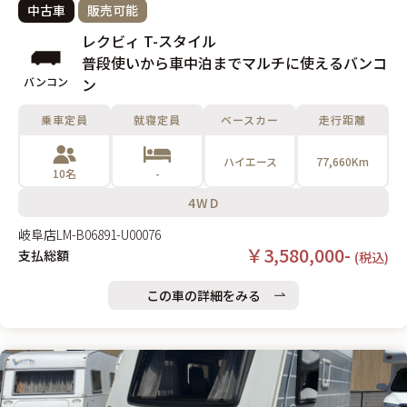
中古車
販売可能
レクビィ T-スタイル
普段使いから車中泊までマルチに使えるバンコ
バンコン
ン
乗車定員
就寝定員
ベースカー
走行距離
ハイエース
77,660Km
10名
-
4WD
岐阜店
LM-B06891-U00076
￥3,580,000-
支払総額
(税込)
この車の詳細をみる