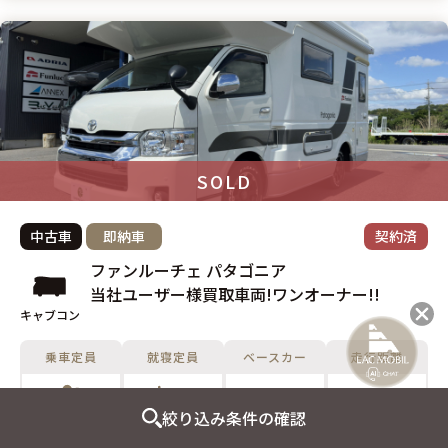
SOLD
中古車
即納車
契約済
ファンルーチェ パタゴニア
当社ユーザー様買取車両!ワンオーナー!!
キャブコン
乗車定員
就寝定員
ベースカー
走行距離
-
8,218Km
絞り込み条件の確認
6名
4名