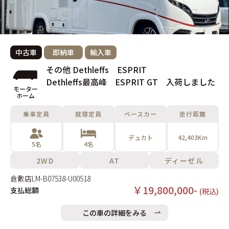
中古車
即納車
輸入車
その他 Dethleffs ESPRIT
Dethleffs最高峰 ESPRIT GT 入荷しました
モーター
ホーム
乗車定員
就寝定員
ベースカー
走行距離
デュカト
42,403Km
5名
4名
2WD
AT
ディーゼル
倉敷店
LM-B07538-U00518
￥19,800,000-
支払総額
(税込)
この車の詳細をみる