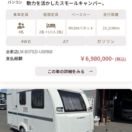
バンコン
動力を活かしたスモールキャンパー。
乗車定員
就寝定員
ベースカー
走行距離
NV200バネット
23,218Km
4名
2名＋(小人2名)
4WD
AT
ガソリン
倉敷店
LM-B07923-U00908
￥6,980,000-
支払総額
(税込)
この車の詳細をみる