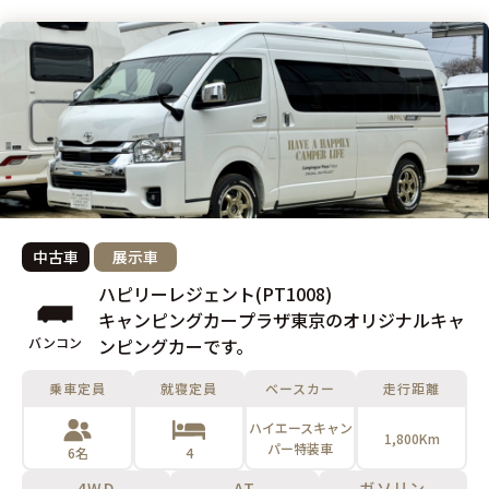
中古車
展示車
ハピリーレジェント(PT1008)
キャンピングカープラザ東京のオリジナルキャ
バンコン
ンピングカーです。
乗車定員
就寝定員
ベースカー
走行距離
ハイエースキャン
1,800Km
パー特装車
6名
4
4WD
AT
ガソリン