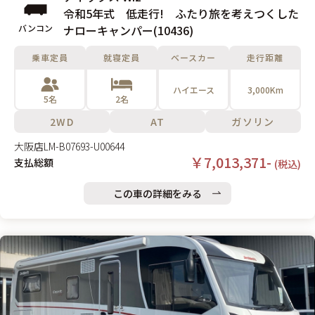
令和5年式 低走行! ふたり旅を考えつくした
バンコン
ナローキャンパー(10436)
乗車定員
就寝定員
ベースカー
走行距離
ハイエース
3,000Km
5名
2名
2WD
AT
ガソリン
大阪店
LM-B07693-U00644
￥7,013,371-
支払総額
(税込)
この車の詳細をみる