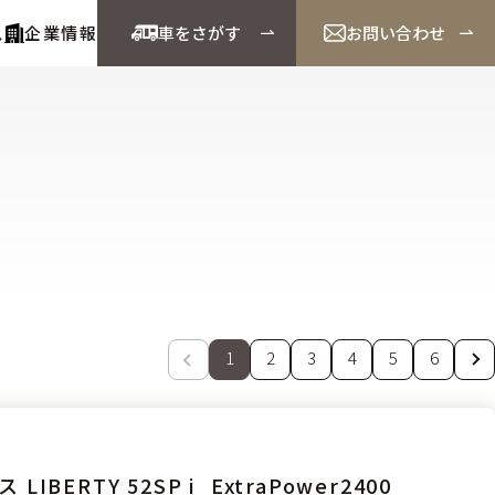
ス
企業情報
車をさがす
お問い合わせ
1
2
3
4
5
6
LIBERTY 52SP i_ExtraPower2400