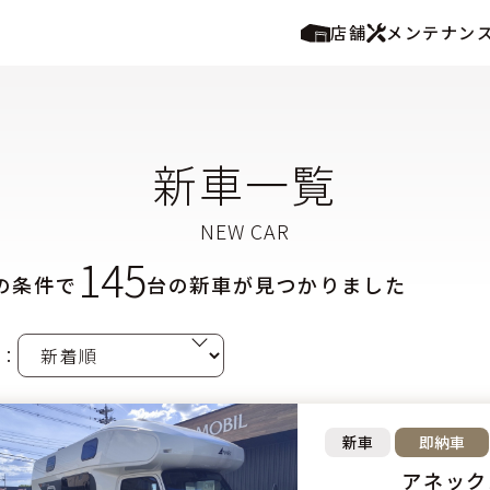
店舗
メンテナン
新車一覧
145
の条件で
台の
新車が見つかりました
：
新車
即納車
アネックス 