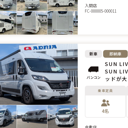
入間店
FC-000005-000011
新車
即納車
SUN LIV
SUN L
バンコン
ッドが大
の9AT
乗車定員
4名
倉敷店