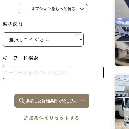
キッチン
コンロ
オプションをもっと見る
給水タンク
排水タンク
販売区分
ベッド
バンクベッド
ベンチレーター
サイドオーニング
ナビ
ETC
キーワード検索
ドラレコ
バックカメラ
アルミホイール
フォグランプ
リアクーラー
リアヒーター
フロントエアコン
選択した詳細条件で絞り込む
詳細条件をリセットする