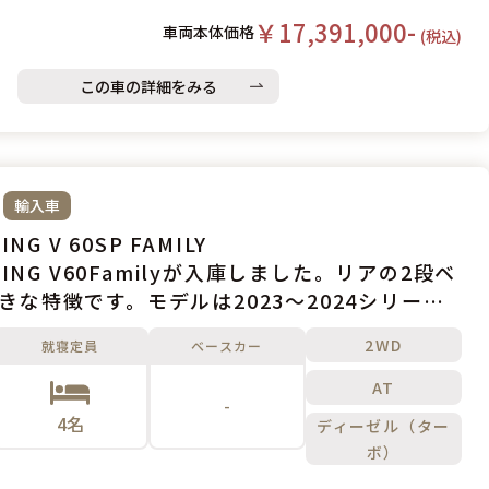
￥17,391,000-
車両本体価格
(税込)
この車の詳細をみる
輸入車
ING V 60SP FAMILY
IVING V60Familyが入庫しました。リアの2段ベ
きな特徴です。モデルは2023～2024シリーズ
車両です。
2WD
就寝定員
ベースカー
AT
-
4名
ディーゼル（ター
ボ）