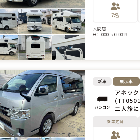
7名
入間店
FC-000005-000013
新車
展示車
アネック
(TT0501
バンコン
二人旅に
乗車定員