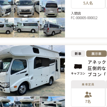
5人名
入間店
FC-000005-000012
新車
展示車
圧倒的な
キャブコン
ブコン「L
乗車定員
7名