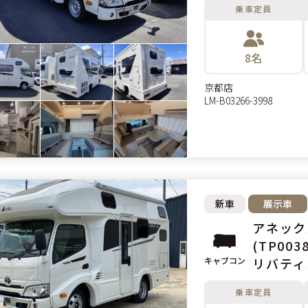
乗車定員
8名
京都店
LM-B03266-3998
新車
展示車
アネックス リバティ
(TP0038
キャブコン
リバティ
リーズの
乗車定員