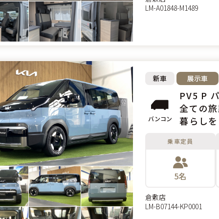
LM-A01848-M1489
新車
展示車
PV5 P
全ての旅
バンコン
暮らしを
乗車定員
5名
倉敷店
LM-B07144-KP0001