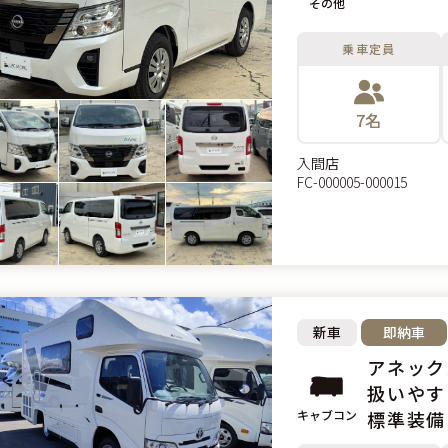
その他
乗車定員
7名
入間店
FC-000005-000015
新車
即納車
アネックス
扱いやす
キャブコン
標準装備!