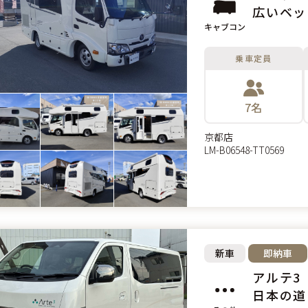
広いベッ
キャブコン
乗車定員
7名
京都店
LM-B06548-TT0569
新車
即納車
アルテ3
日本の道