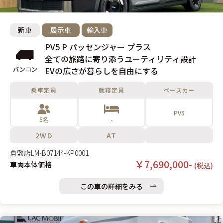
新車
展示車
輸入車
PV5 P パッセンジャー プラス
全ての旅路に寄り添うユーティリティ設計
バンコン
EVの広さが暮らしを自由にする
乗車定員
就寝定員
ベースカー
PV5
5名
-
2WD
AT
倉敷店
LM-B07144-KP0001
￥7,690,000-
車両本体価格
(税込)
この車の詳細をみる