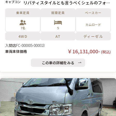
キャブコン
リバティスタイルとも言うべくシェルのフォル
ムが52シリーズの大きな特長です。
乗車定員
就寝定員
ベースカー
カムロード
7名
5
4WD
AT
ディーゼル
入間店
FC-000005-000013
￥16,131,000-
車両本体価格
(税込)
この車の詳細をみる