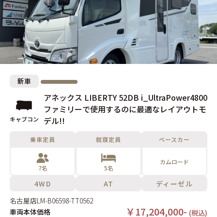
新車
アネックス LIBERTY 52DB i_UltraPower4800
ファミリーで使用するのに最適なレイアウトモ
キャブコン
デル!!
乗車定員
就寝定員
ベースカー
カムロード
7名
5名
4WD
AT
ディーゼル
名古屋店
LM-B06598-TT0562
￥17,204,000-
車両本体価格
(税込)