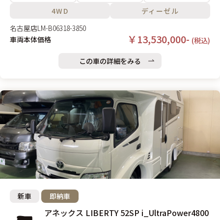
4WD
ディーゼル
名古屋店
LM-B06318-3850
￥13,530,000-
車両本体価格
(税込)
この車の詳細をみる
新車
即納車
アネックス LIBERTY 52SP i_UltraPower4800