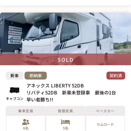
SOLD
新車
即納車
契約済
アネックス LIBERTY 52DB
リバティ52DB 新車未登録車 最後の1台
キャブコン
早い者勝ち!!
乗車定員
就寝定員
ベースカー
カムロード
6名
5名