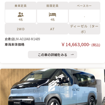
～2024シリーズの9AT車両です。
乗車定員
就寝定員
ベースカー
-
4名
4名
ディーゼル（ター
2WD
AT
ボ）
倉敷店
LM-A01848-M1489
￥14,663,000-
車両本体価格
(税込)
この車の詳細をみる