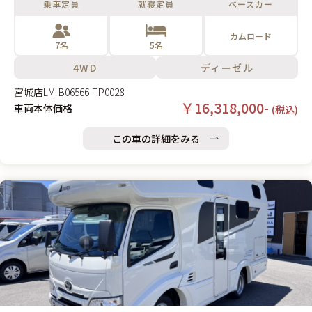
乗車定員
就寝定員
ベースカー
住性を備えたプレミアムキャブコン!
カムロード
7名
5名
4WD
ディーゼル
宮城店
LM-B06566-TP0028
￥16,318,000-
車両本体価格
(税込)
この車の詳細をみる