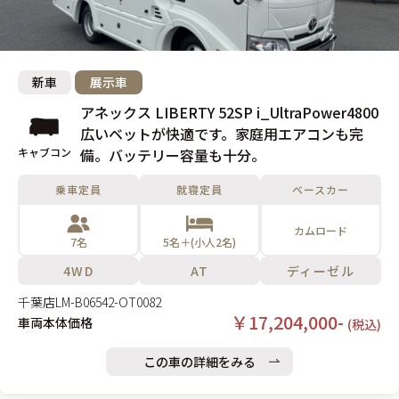
新車
展示車
アネックス LIBERTY 52SP i_UltraPower4800
広いベットが快適です。家庭用エアコンも完
キャブコン
備。バッテリー容量も十分。
乗車定員
就寝定員
ベースカー
カムロード
7名
5名＋(小人2名)
4WD
AT
ディーゼル
千葉店
LM-B06542-OT0082
￥17,204,000-
車両本体価格
(税込)
この車の詳細をみる