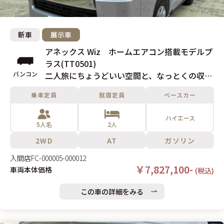
新車
展示車
アネックス Wiz ホームエアコン搭載モデルプ
ラス(TT0501)
バンコン
二人旅にちょうどいい空間と、なっとくの収納
力!
乗車定員
就寝定員
ベースカー
ハイエース
5人名
2人
2WD
AT
ガソリン
入間店
FC-000005-000012
￥7,827,100-
車両本体価格
(税込)
この車の詳細をみる