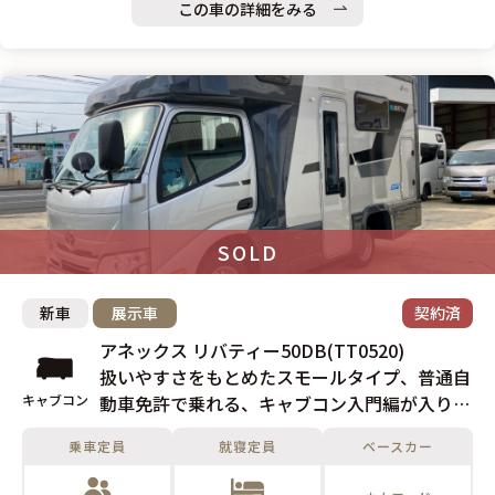
この車の詳細をみる
SOLD
新車
展示車
契約済
アネックス リバティー50DB(TT0520)
扱いやすさをもとめたスモールタイプ、普通自
キャブコン
動車免許で乗れる、キャブコン入門編が入りま
した。
乗車定員
就寝定員
ベースカー