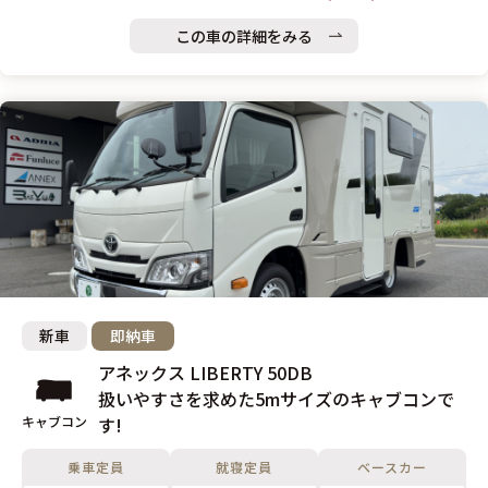
この車の詳細をみる
新車
即納車
アネックス LIBERTY 50DB
扱いやすさを求めた5mサイズのキャブコンで
キャブコン
す!
乗車定員
就寝定員
ベースカー