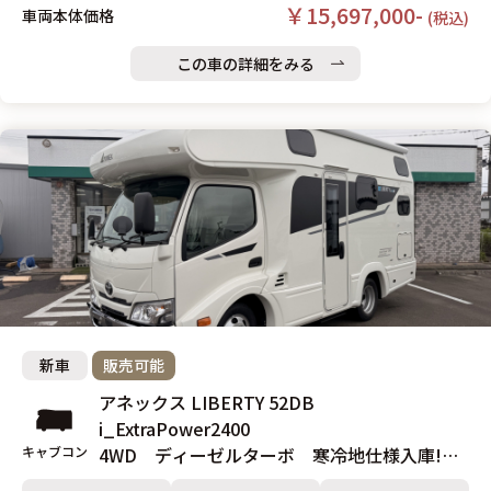
￥15,697,000-
車両本体価格
(税込)
この車の詳細をみる
新車
販売可能
アネックス LIBERTY 52DB
i_ExtraPower2400
キャブコン
4WD ディーゼルターボ 寒冷地仕様入庫!床
暖房システム搭載、国内最高峰の断熱性能と居