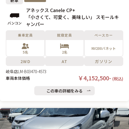
新車
アネックス Canele CP+
「小さくて、可愛く、美味しい」 スモールキ
バンコン
ャンパー
乗車定員
就寝定員
ベースカー
NV200バネット
5名
2名
2WD
AT
ガソリン
岐阜店
LM-B03470-4573
￥4,152,500-
車両本体価格
(税込)
この車の詳細をみる