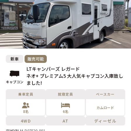
新車
販売可能
LTキャンパーズ レガード
ネオ+ プレミアム5 大人気キャブコン入庫致し
キャブコン
ました!
乗車定員
就寝定員
ベースカー
カムロード
8名
6名
4WD
AT
ディーゼル