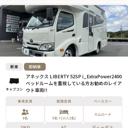
新車
即納車
アネックス LIBERTY 52SP i_ExtraPower2400
ベッドルームを重視している方お勧めのレイア
キャブコン
ウト車両!!
乗車定員
就寝定員
ベースカー
カムロード
8名
5名＋(小人2名)
2WD
AT
ディーゼル