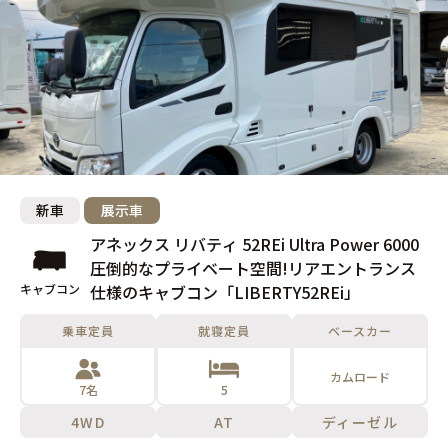
新車
展示車
アネックス リバティ 52REi Ultra Power 6000
圧倒的なプライベート空間!リアエントランス
キャブコン
仕様のキャブコン「LIBERTY52REi」
乗車定員
就寝定員
ベースカー
カムロード
7名
5
4WD
AT
ディーゼル