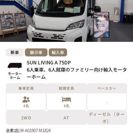
新車
展示車
輸入車
SUN LIVING A 75DP
6人乗車、6人就寝のファミリー向け輸入モータ
モーター
ーホーム
ホーム
乗車定員
就寝定員
ベースカー
-
6名
6名
ディーゼル（ター
2WD
AT
ボ）
倉敷店
LM-A01907-M1824