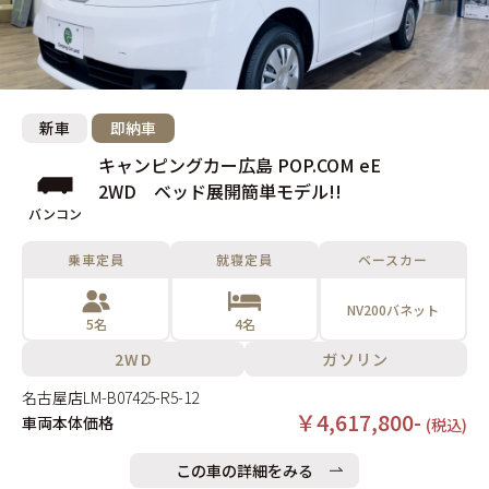
新車
即納車
キャンピングカー広島 POP.COM eE
2WD ベッド展開簡単モデル!!
バンコン
乗車定員
就寝定員
ベースカー
NV200バネット
5名
4名
2WD
ガソリン
名古屋店
LM-B07425-R5-12
￥4,617,800-
車両本体価格
(税込)
この車の詳細をみる