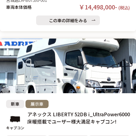
宮城店
LM-B07530-001
￥14,498,000-
車両本体価格
(税込)
この車の詳細をみる
新車
展示車
アネックス LIBERTY 52DB i_UltraPower6000
床暖搭載でユーザー様大満足キャブコン!
キャブコン