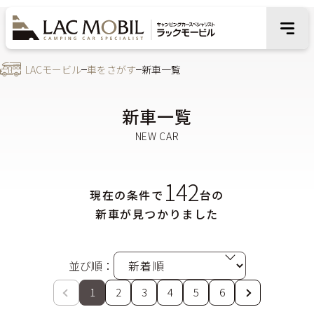
LACモービル
車をさがす
新車一覧
新車一覧
142
現在の条件で
台の
新車が見つかりました
並び順：
1
2
3
4
5
6