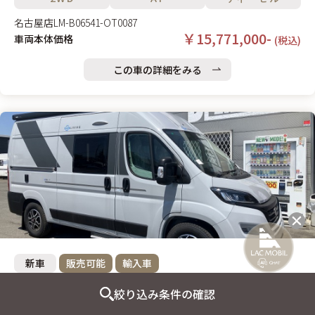
名古屋店
LM-B06541-OT0087
￥15,771,000-
車両本体価格
(税込)
この車の詳細をみる
新車
販売可能
輸入車
SUN LIVING V 55SP
絞り込み条件の確認
訳あり特価販売車両!! 最適なスペックを備え