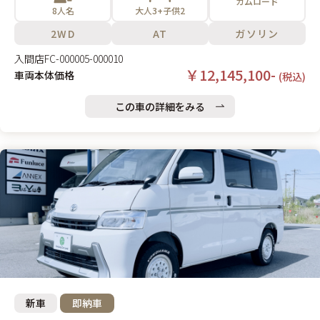
カムロード
8人名
大人3+子供2
2WD
AT
ガソリン
入間店
FC-000005-000010
￥12,145,100-
車両本体価格
(税込)
この車の詳細をみる
新車
即納車