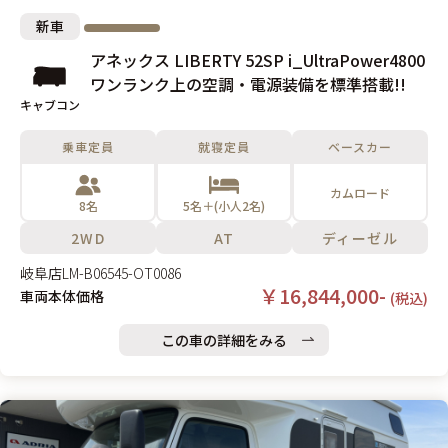
新車
アネックス LIBERTY 52SP i_UltraPower4800
ワンランク上の空調・電源装備を標準搭載!!
キャブコン
乗車定員
就寝定員
ベースカー
カムロード
8名
5名＋(小人2名)
2WD
AT
ディーゼル
岐阜店
LM-B06545-OT0086
￥16,844,000-
車両本体価格
(税込)
この車の詳細をみる