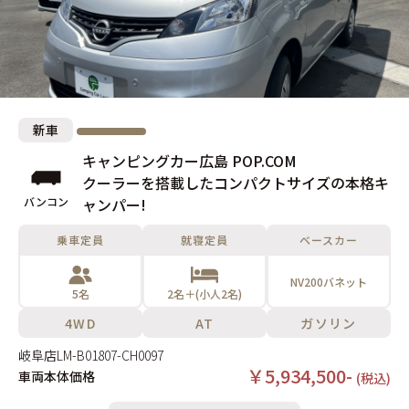
新車
キャンピングカー広島 POP.COM
クーラーを搭載したコンパクトサイズの本格キ
バンコン
ャンパー!
乗車定員
就寝定員
ベースカー
NV200バネット
5名
2名＋(小人2名)
4WD
AT
ガソリン
岐阜店
LM-B01807-CH0097
￥5,934,500-
車両本体価格
(税込)