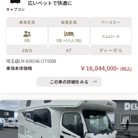
広いベットで快適に
キャブコン
乗車定員
就寝定員
ベースカー
カムロード
8名
5名＋(小人2名)
2WD
AT
ディーゼル
埼玉店
LM-B06546-OT0088
￥16,844,000-
車両本体価格
(税込)
この車の詳細をみる