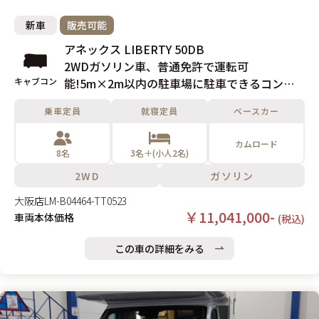
新車
販売可能
アネックス LIBERTY 50DB
2WDガソリン車、普通免許で運転可
キャブコン
能!5m×2m以内の駐車場に駐車できるコンパ
クトキャブコン!
乗車定員
就寝定員
ベースカー
カムロード
8名
3名＋(小人2名)
2WD
ガソリン
大阪店
LM-B04464-TT0523
￥11,041,000-
車両本体価格
(税込)
この車の詳細をみる