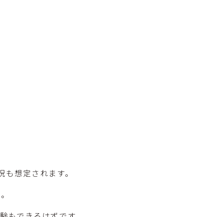
況も想定されます。
う。
験もできるはずです。