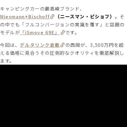
キャンピングカーの最高峰ブランド、
Niesmann+Bischoff
（ニースマン・ビショフ）
。そ
の中でも「フルコンバージョンの常識を覆す」と話題の
モデルが
「iSmove 69E」
です。
今回は、
デルタリンク倉敷
の西岡が、3,500万円を超
える価格に見合うその圧倒的なクオリティを徹底解説し
ます。