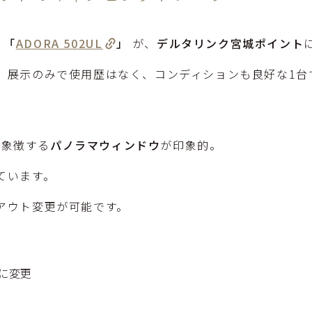
「
ADORA 502UL
」
が、
デルタリンク宮城ポイント
。展示のみで使用歴はなく、コンディションも良好な1台
を象徴する
パノラマウィンドウ
が印象的。
ています。
アウト変更が可能です。
に変更