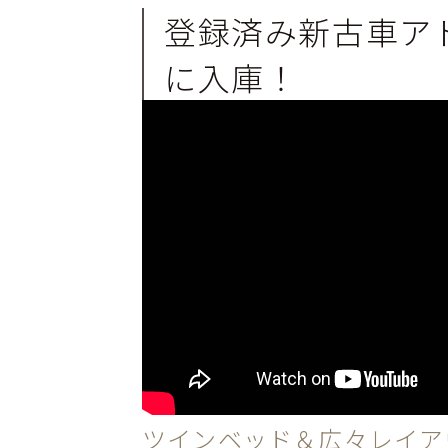
登録済み新古車ア
に入庫！
ツインベッド＆広々レイア