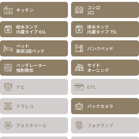
コンロ
キッチン
2口
給水タンク
排水タンク
内蔵タイプ 63L
内蔵タイプ 75L
ベッド
バンクベッド
後部2段ベッド
ベンチレーター
サイド
強制換気
オーニング
ナビ
ETC
ドラレコ
バックカメラ
アルミホイール
フォグランプ