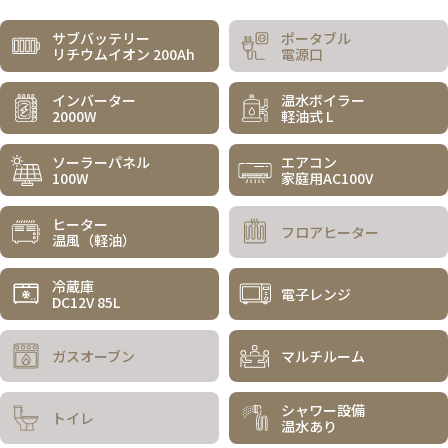
サブバッテリー
ポータブル
リチウムイオン 200Ah
電源口
インバーター
温水ボイラー
2000W
軽油式 L
ソーラーパネル
エアコン
100W
家庭用AC100V
ヒーター
フロアヒーター
温風（軽油）
冷蔵庫
電子レンジ
DC12V 85L
ガスオーブン
マルチルーム
シャワー設備
トイレ
温水あり