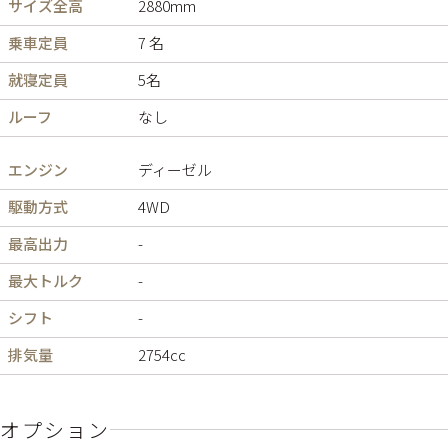
サイズ全高
2880mm
乗車定員
7 名
就寝定員
5名
ルーフ
なし
エンジン
ディーゼル
駆動方式
4WD
最高出力
-
最大トルク
-
シフト
-
排気量
2754cc
オプション