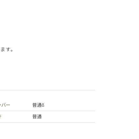
ます。
ンバー
普通8
許
普通