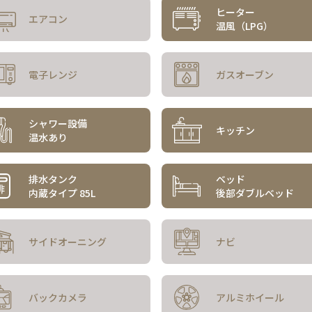
ヒーター
エアコン
温風（LPG）
電子レンジ
ガスオーブン
シャワー設備
キッチン
温水あり
排水タンク
ベッド
内蔵タイプ 85L
後部ダブルベッド
サイド
オーニング
ナビ
バックカメラ
アルミホイール