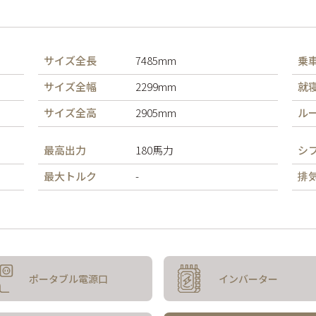
サイズ全長
7485mm
乗
サイズ全幅
2299mm
就
サイズ全高
2905mm
ル
最高出力
180馬力
シ
最大トルク
-
排
ポータブル
電源口
インバーター