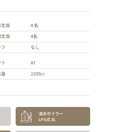
車定員
4 名
寝定員
4名
ーフ
なし
フト
AT
気量
2200cc
温水ボイラー
LPG式 8L