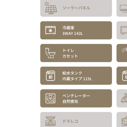
ソーラーパネル
冷蔵庫
3WAY 142L
トイレ
カセット
給水タンク
内蔵タイプ 115L
ベンチレーター
自然換気
ドラレコ