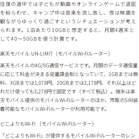
往復の道中では子どもが動画やオンラインゲームで退屈
を紛らわせ、キャンプ中は音楽を流し放し、夜は映画を
観ながらゆっくり過ごすというシチュエーションが考え
られます。1泊あたり10GBと想定すると、月間4週末と
して40～50GBを使う計算です。
楽天モバイル UN-LIMIT（モバイルWi-Fiルーター）
楽天モバイルの4G/5G通信サービスです。月間のデータ通信量
に応じて料金が決まる従量課金制となっていて、1GBまでは無
料、3GBまでは1,078円、20GBまでは2,178円、それ以上はど
れだけ使っても3,278円で固定です（すべて税込）。端末は楽
天モバイル提供のモバイルWi-Fiルーターのほか、市販のSIM装
着可能なモバイルWi-Fiルーターが利用可能です。
どこよりもWi-Fi （モバイルWi-Fiルーター）
「どこよりもWi-Fi」が提供するモバイルWi-Fiルーターのレン