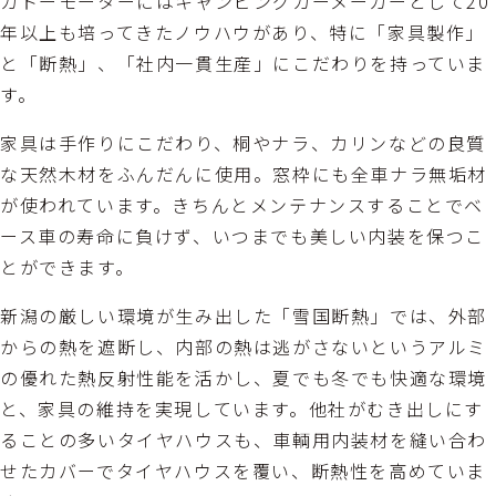
カトーモーターにはキャンピングカーメーカーとして20
年以上も培ってきたノウハウがあり、特に「家具製作」
と「断熱」、「社内一貫生産」にこだわりを持っていま
す。
家具は手作りにこだわり、桐やナラ、カリンなどの良質
な天然木材をふんだんに使用。窓枠にも全車ナラ無垢材
が使われています。きちんとメンテナンスすることでベ
ース車の寿命に負けず、いつまでも美しい内装を保つこ
とができます。
新潟の厳しい環境が生み出した「雪国断熱」では、外部
からの熱を遮断し、内部の熱は逃がさないというアルミ
の優れた熱反射性能を活かし、夏でも冬でも快適な環境
と、家具の維持を実現しています。他社がむき出しにす
ることの多いタイヤハウスも、車輌用内装材を縫い合わ
せたカバーでタイヤハウスを覆い、断熱性を高めていま