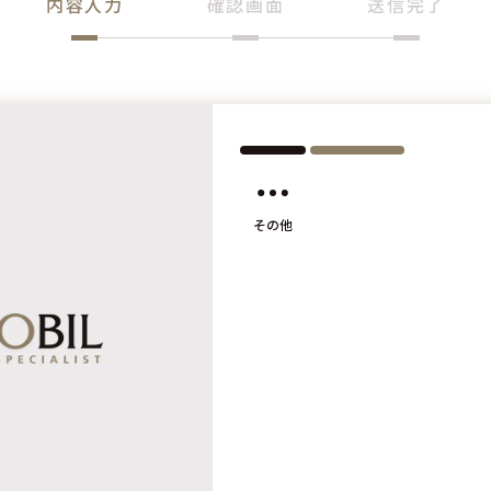
内容入力
確認画面
送信完了
その他