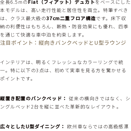
全長6.5mの
Fiat（フィアット）デュカト
をベースにした
本モデルは、高い走行性能と居住性を両立。特筆すべき
は、クラス最大級の
37cm二重フロア構造
です。床下収
納の利便性はもちろん、断熱・防音効果にも優れ、四季
を通じて快適な車中泊を約束します。
注目ポイント：縦向きバンクベッドとU型ラウンジ
インテリアは、明るくフレッシュなカラーリングで統
一。特に以下の3点は、初めて実車を見る方を驚かせる
ポイントです。
縦置き配置のバンクベッド：
従来の横向きではなく、シ
ングルベッド2台を縦に並べた革新的なレイアウト。
広々としたU型ダイニング：
欧州車ならではの高級感漂