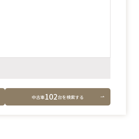
102
中古車
台
を検索する