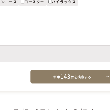
ウンエース
コースター
ハイラックス
143
新車
台
を検索する