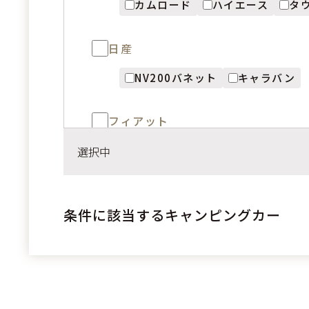
カムロード
ハイエース
タ
日産
NV200バネット
キャラバン
フィアット
デュカト
選択中
メルセデスベンツ
条件に該当するキャンピングカー
スプリンター
KIA
PV5