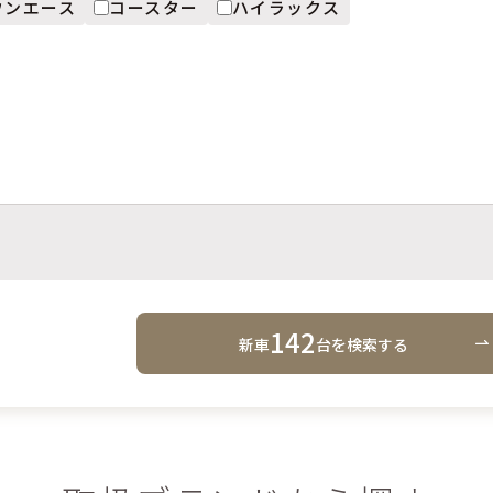
ウンエース
コースター
ハイラックス
142
新車
台
を検索する