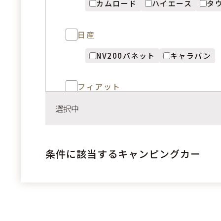
カムロード
ハイエース
タ
日産
NV200バネット
キャラバン
フィアット
デュカト
選択中
メルセデスベンツ
条件に該当するキャンピングカー
スプリンター
KIA
PV5