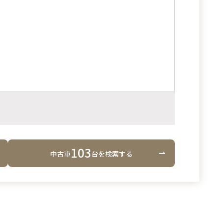
103
中古車
台
を検索する