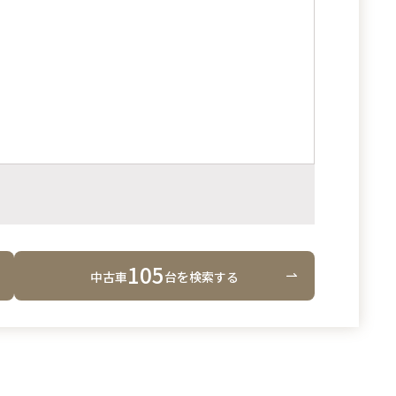
105
中古車
台
を検索する