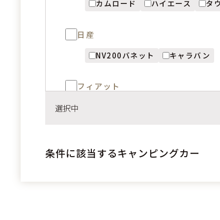
カムロード
ハイエース
タ
日産
NV200バネット
キャラバン
フィアット
デュカト
選択中
メルセデスベンツ
条件に該当するキャンピングカー
スプリンター
KIA
PV5