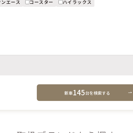
ウンエース
コースター
ハイラックス
145
新車
台
を検索する